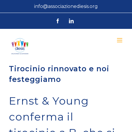
Salta
info@associazionediesis.org
al
Facebook
LinkedIn
contenuto
Tirocinio rinnovato e noi
festeggiamo
Ernst & Young
conferma il