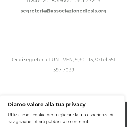
IT84Y0200801600000101123203
segreteria@associazionediesis.org
Orari segreteria: LUN - VEN, 9,30 - 13,30 tel 351
397 7039
Diamo valore alla tua privacy
Utilizziamo i cookie per essere sicuri che
© Copyright 2019 -
2026 Associazione Diesis Onlus | ALL
Utilizziamo i cookie per migliorare la tua esperienza di
navigazione, offrirti pubblicità o contenuti
tu possa avere la migliore esperienza sul
RIGHTS RESERVED | POWERED BY
DAMA.COM
|
COOKIE POLICY