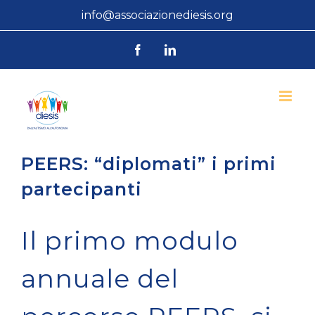
Salta
info@associazionediesis.org
al
Facebook
LinkedIn
contenuto
PEERS: “diplomati” i primi
partecipanti
Il primo modulo
annuale del