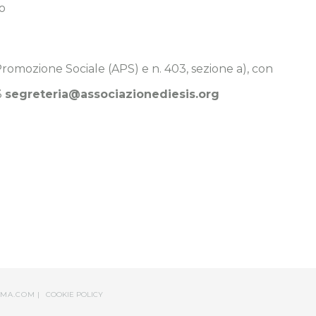
o
 Promozione Sociale (APS) e n. 403, sezione a), con
3
segreteria@associazionediesis.org
MA.COM
|
COOKIE POLICY