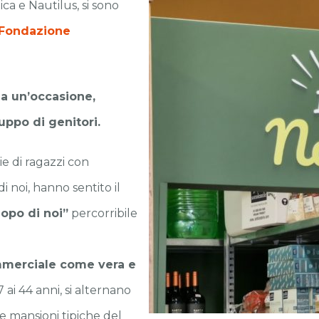
ica e Nautilus, si sono
Fondazione
a un’occasione,
uppo di genitori.
e di ragazzi con
i noi, hanno sentito il
opo di noi”
percorribile
ommerciale come vera e
7 ai 44 anni, si alternano
le mansioni tipiche del