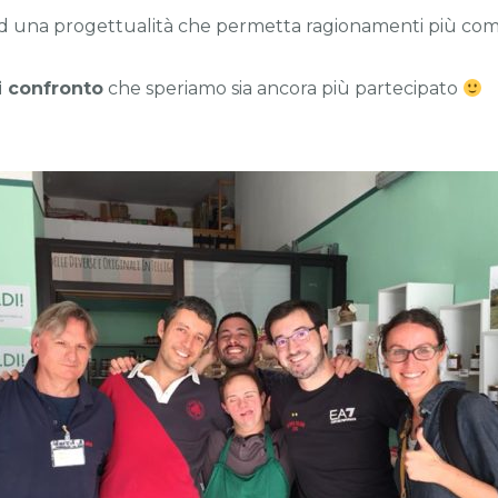
 ad una progettualità che permetta ragionamenti più comp
i confronto
che speriamo sia ancora più partecipato