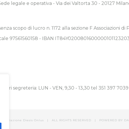
Sede legale e operativa - Via dei Valtorta 30 - 20127 Milan
 senza scopo di lucro n. 1172 alla sezione F Associazioni di
Fiscale 97561560158 - IBAN IT84Y020080160000010112320
Orari segreteria: LUN - VEN, 9,30 - 13,30 tel 351 397 7039
 Associazione Diesis Onlus | ALL RIGHTS RESERVED | POWERED BY
DA