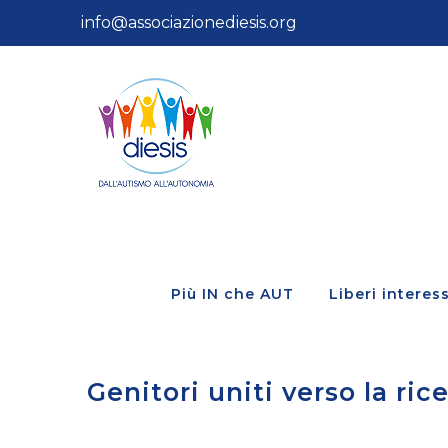
Salta
info@associazionediesis.org
al
contenuto
Più IN che AUT
Liberi interess
Genitori uniti verso la ri