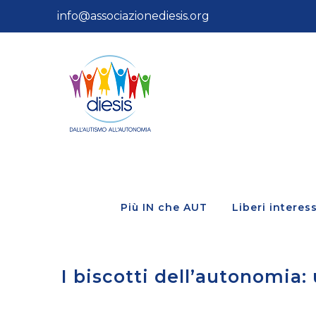
Salta
info@associazionediesis.org
al
contenuto
Più IN che AUT
Liberi interess
I biscotti dell’autonomia: