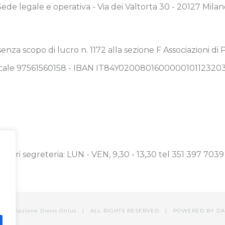
Sede legale e operativa - Via dei Valtorta 30 - 20127 Milan
 senza scopo di lucro n. 1172 alla sezione F Associazioni di
Fiscale 97561560158 - IBAN IT84Y020080160000010112320
Orari segreteria: LUN - VEN, 9,30 - 13,30 tel 351 397 7039
 Associazione Diesis Onlus | ALL RIGHTS RESERVED | POWERED BY
DA