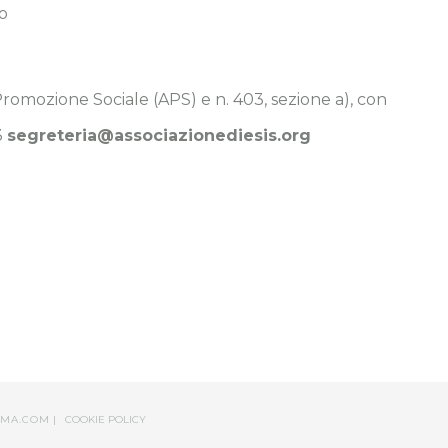
o
 Promozione Sociale (APS) e n. 403, sezione a), con
3
segreteria@associazionediesis.org
MA.COM
|
COOKIE POLICY