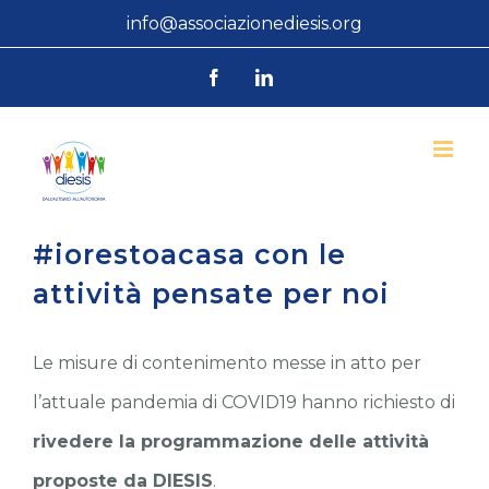
Salta
info@associazionediesis.org
al
Facebook
LinkedIn
contenuto
#iorestoacasa con le
attività pensate per noi
Le misure di contenimento messe in atto per
l’attuale pandemia di COVID19 hanno richiesto di
rivedere la programmazione delle attività
proposte da DIESIS
.