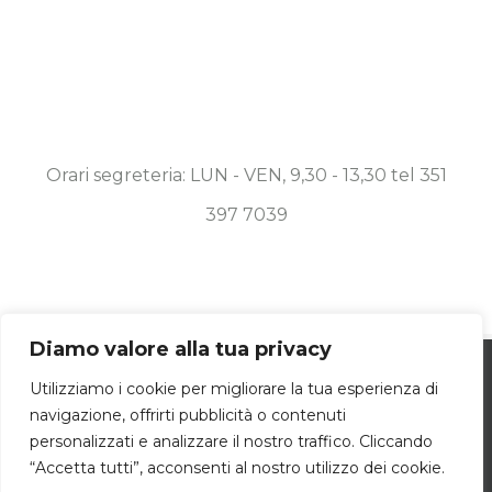
Orari segreteria: LUN - VEN, 9,30 - 13,30 tel 351
397 7039
Diamo valore alla tua privacy
Utilizziamo i cookie per essere sicuri che
© Copyright 2019 -
2026 Associazione Diesis Onlus | ALL
Utilizziamo i cookie per migliorare la tua esperienza di
navigazione, offrirti pubblicità o contenuti
tu possa avere la migliore esperienza sul
RIGHTS RESERVED | POWERED BY
DAMA.COM
|
COOKIE POLICY
personalizzati e analizzare il nostro traffico. Cliccando
OK
nostro sito. Se continui ad utilizzare
“Accetta tutti”, acconsenti al nostro utilizzo dei cookie.