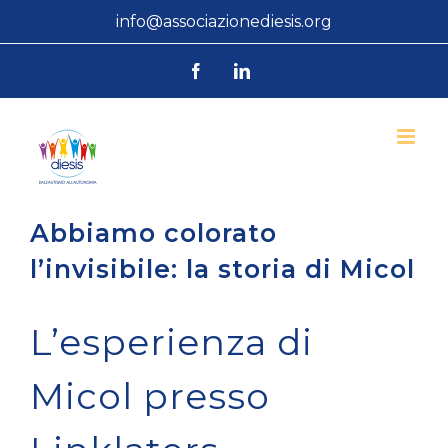
Salta
info@associazionediesis.org
al
Facebook
LinkedIn
contenuto
Abbiamo colorato
l’invisibile: la storia di Micol
L’esperienza di
Micol presso