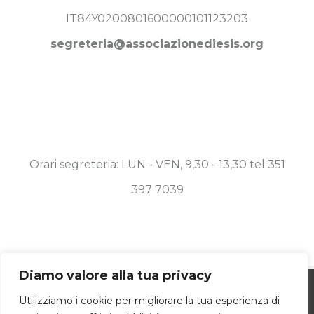
IT84Y0200801600000101123203
segreteria@associazionediesis.org
Orari segreteria: LUN - VEN, 9,30 - 13,30 tel 351
397 7039
Diamo valore alla tua privacy
Utilizziamo i cookie per essere sicuri che
© Copyright 2019 -
2026 Associazione Diesis Onlus | ALL
Utilizziamo i cookie per migliorare la tua esperienza di