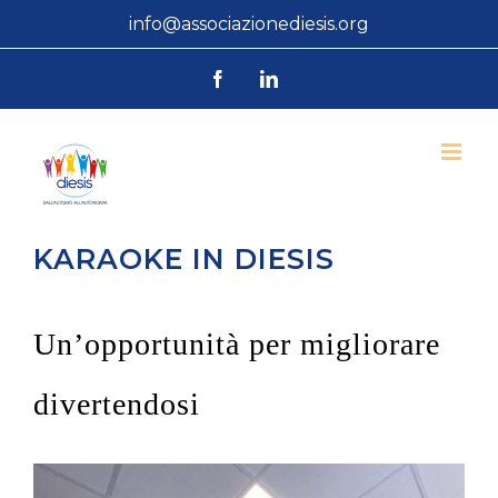
Salta
info@associazionediesis.org
al
Facebook
LinkedIn
contenuto
KARAOKE IN DIESIS
Un’opportunità per migliorare
divertendosi