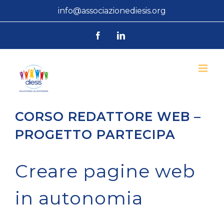
Salta
info@associazionediesis.org
al
Facebook
LinkedIn
contenuto
CORSO REDATTORE WEB –
PROGETTO PARTECIPA
Creare pagine web
in autonomia