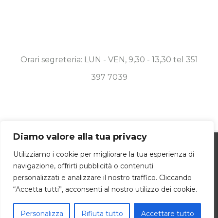
Orari segreteria: LUN - VEN, 9,30 - 13,30 tel 351
397 7039
Diamo valore alla tua privacy
Utilizziamo i cookie per essere sicuri che
© Copyright 2019 -
2026 Associazione Diesis Onlus | ALL
Utilizziamo i cookie per migliorare la tua esperienza di
navigazione, offrirti pubblicità o contenuti
tu possa avere la migliore esperienza sul
RIGHTS RESERVED | POWERED BY
DAMA.COM
|
COOKIE POLICY
personalizzati e analizzare il nostro traffico. Cliccando
OK
nostro sito. Se continui ad utilizzare
“Accetta tutti”, acconsenti al nostro utilizzo dei cookie.
Facebook
LinkedIn
questo sito noi consideriamo che tu ne sia
Personalizza
Rifiuta tutto
Accettare tutto