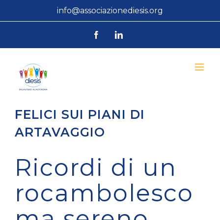
Salta
info@associazionediesis.org
al
Facebook
LinkedIn
contenuto
FELICI SUI PIANI DI
ARTAVAGGIO
Ricordi di un
rocambolesco
ma sereno