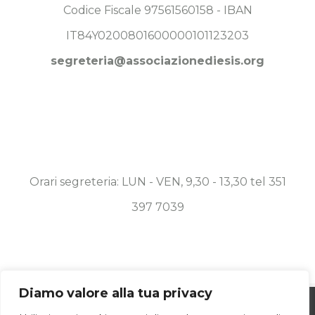
Codice Fiscale 97561560158 - IBAN
IT84Y0200801600000101123203
segreteria@associazionediesis.org
Orari segreteria: LUN - VEN, 9,30 - 13,30 tel 351
397 7039
Diamo valore alla tua privacy
Utilizziamo i cookie per essere sicuri che
© Copyright 2019 -
2026 Associazione Diesis Onlus | ALL