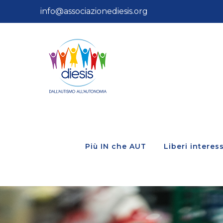
Salta
info@associazionediesis.org
al
contenuto
Più IN che AUT
Liberi interess