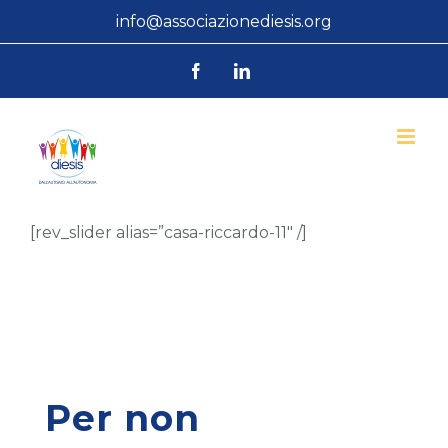
Salta
info@associazionediesis.org
al
Facebook
LinkedIn
contenuto
[rev_slider alias=”casa-riccardo-11″ /]
Per non