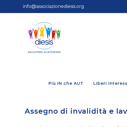
Salta
info@associazionediesis.org
al
contenuto
Più IN che AUT
Liberi interess
Assegno di invalidità e l